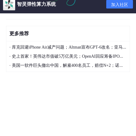
智灵弹性算力系统
加入社区
.AttributeError: 'module' object has no attribute 'SSL_ST_INI
T
解决:
更多推荐
是因为采用
pip install isign
安装的,尝试试过各种都无法解决,最后
无奈格式化服务器,重新安装.
·
库克回避iPhone Air减产问题；Altman宣布GPT-6改名；亚马逊CEO称大裁员与AI无关，出于文化考量 | 极客头条
错误2.
·
史上首家！英伟达市值破5万亿美元；OpenAI回应筹备IPO：非当前重点；若马斯克离职，特斯拉已有新CEO人选预备 | 极客头条
isign.isign.NotSignable: helpers not present
·
美国一软件巨头撤出中国，解雇400名员工，赔偿N+2；诺基亚将退市；小米马志宇警告存储涨价 | 极客头条
解决: 此种错误要么就是未安装 zip,要么就是未安装unzip
yum install zip 或者yum install unzip
错误3.
UnicodeDecodeError: 'ascii' codec can't decode byte 0xcc i
n position 78: ordinal not in range(128)
解决: 需要在/usr/bin/isign中添加内容
vim /usr/bin/isign 插入