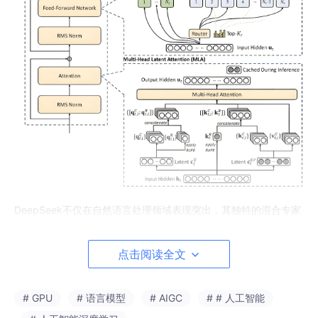
DeepSeek不仅在自然语言处理领域表现突出，其独特的混合专家
模型（MoE）架构还支持多模态输入，如文本、图像、语音等，极
大地扩展了应用范围。特别是在中文语境下，DeepSeek的表现远
超多数国际开源模型。对于企业来说，它不仅是一个强大的AI工
点击阅读全文
具，也是降低成本、提高效率的加速器。
如何轻松创建DeepSeek 32B API？
# GPU
# 语言模型
# AIGC
# # 人工智能