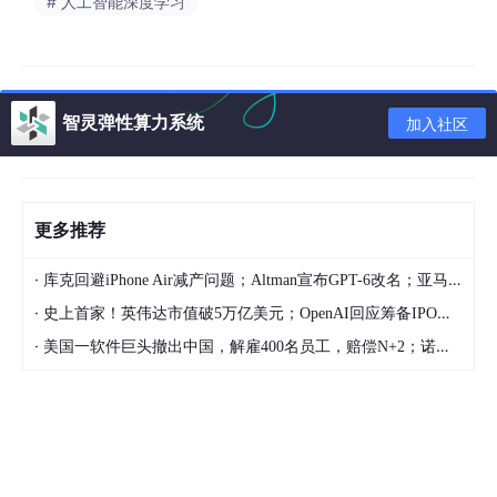
# 人工智能深度学习
你也许会觉得，部署一个如此强大的模型一定需要复杂的配置和深
厚的技术背景？在智灵平台，我们打破了这一壁垒，轻松实现零代
码调用。只需简单三步，即可完成DeepSeek 32B API的创建：
智灵弹性算力系统
加入社区
1️⃣
选择选卡
：登录智灵平台，进入“Serverless”模块，选择 “2×24
GB 显存” GPU，确保足够的算力支持。
更多推荐
2️⃣
选择模板
：在模板配置中选择 “deepseek-fp8:32b”模板，平台
已经为你预设好最优配置。
·
库克回避iPhone Air减产问题；Altman宣布GPT-6改名；亚马逊CEO称大裁员与AI无关，出于文化考量 | 极客头条
·
史上首家！英伟达市值破5万亿美元；OpenAI回应筹备IPO：非当前重点；若马斯克离职，特斯拉已有新CEO人选预备 | 极客头条
3️⃣
一键创建
：点击“新增”创建Serverless实例，系统会自动生成A
·
美国一软件巨头撤出中国，解雇400名员工，赔偿N+2；诺基亚将退市；小米马志宇警告存储涨价 | 极客头条
PI调用地址，立即开启你的AI之旅。