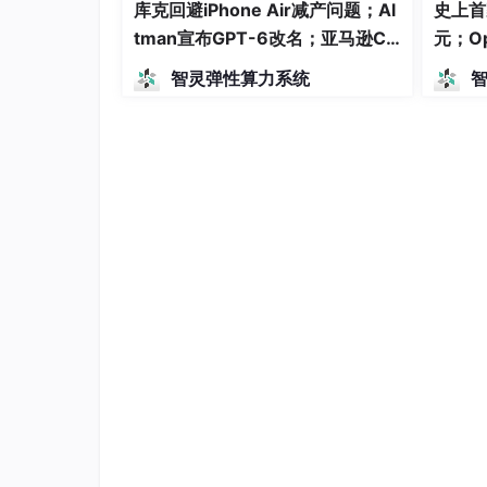
库克回避iPhone Air减产问题；Al
史上首
tman宣布GPT-6改名；亚马逊CE
元；O
O称大裁员与AI无关，出于文化考
重点；
智灵弹性算力系统
量 | 极客头条
新CE
上传完毕后我们就可以选择打标用的模型和打包
打标
打标模型目前提供了两种：
Joy Caption2
Florence2
我们推荐使用 Joy Caption2，因为它
目前 Joy Caption2 还支持多种描述类型