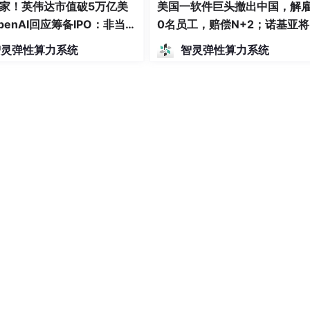
家！英伟达市值破5万亿美
美国一软件巨头撤出中国，解雇
penAI回应筹备IPO：非当前
0名员工，赔偿N+2；诺基亚
若马斯克离职，特斯拉已有
市；小米马志宇警告存储涨价 |
智灵弹性算力系统
智灵弹性算力系统
O人选预备 | 极客头条
客头条
提示词的类型。
对图片的描述偏向自然语言，当然这个看个人需求可自行切换。
，这个大家可以根据自己需要自行选择。