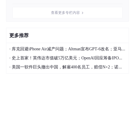
上传图片素材
查看更多专栏内容
选择了数据集目录后，右侧预览界面就会展示该目录下的图片和打
标文件，如果没有，则会显示空白。
更多推荐
·
库克回避iPhone Air减产问题；Altman宣布GPT-6改名；亚马逊CEO称大裁员与AI无关，出于文化考量 | 极客头条
·
史上首家！英伟达市值破5万亿美元；OpenAI回应筹备IPO：非当前重点；若马斯克离职，特斯拉已有新CEO人选预备 | 极客头条
·
美国一软件巨头撤出中国，解雇400名员工，赔偿N+2；诺基亚将退市；小米马志宇警告存储涨价 | 极客头条
点击右侧顶部的
上传文件
按钮就可以进行图片上传，选择需要上
传的文件，点击确认上传，等待上传完成即可。