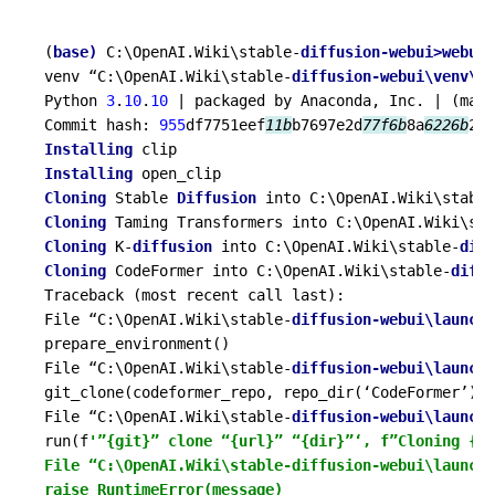
(
base) 
C:\OpenAI.Wiki\stable-
venv “C:\OpenAI.Wiki\stable-
Python 
3
.
10
.
10
| packaged by Anaconda, Inc. |
 (main
Commit hash: 
955
df7751eef
11b
b7697e2d
77f
6b
8a
6226b
Installing 
Installing 
Cloning 
Stable 
Diffusion 
into C:\OpenAI.Wiki\stable
Cloning 
Taming Transformers into C:\OpenAI.Wiki\sta
Cloning 
K-
diffusion 
into C:\OpenAI.Wiki\stable-
Cloning 
CodeFormer into C:\OpenAI.Wiki\stable-
Traceback (most recent call last):

File “C:\OpenAI.Wiki\stable-
diffusion-webui\launch.
prepare_environment()

File “C:\OpenAI.Wiki\stable-
diffusion-webui\launch.
git_clone(codeformer_repo, repo_dir(‘CodeFormer’), 
File “C:\OpenAI.Wiki\stable-
diffusion-webui\launch.
run(f
'”{git}” clone “{url}” “{dir}”‘, f”Cloning {na
File “C:\OpenAI.Wiki\stable-diffusion-webui\launch.
raise RuntimeError(message)
