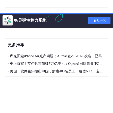
网络问题
智灵弹性算力系统
加入社区
解决方法
本部分内容基本都是因为网络问题，大部分安装问题可以通过使用
国内镜像源来解决。
更多推荐
例如：我们需要在执行安装requirements.txt文件时，我们可以尝
试使用pip install -i https://mirrors.aliyun.com/pypi/simple/ -r
D:/openai.wiki/stable-diffusion-webui/requirements.txt。
·
库克回避iPhone Air减产问题；Altman宣布GPT-6改名；亚马逊CEO称大裁员与AI无关，出于文化考量 | 极客头条
·
这段代码可以理解为不使用官方下载地址，而是国内阿里云的镜像
史上首家！英伟达市值破5万亿美元；OpenAI回应筹备IPO：非当前重点；若马斯克离职，特斯拉已有新CEO人选预备 | 极客头条
地址下载相关依赖组件。
·
美国一软件巨头撤出中国，解雇400名员工，赔偿N+2；诺基亚将退市；小米马志宇警告存储涨价 | 极客头条
如果还是不能解决，请自行搜索CMD魔法上网，有一些魔法工具
即便可以访问Youtube、Google等网站，也不代表它能够在CMD
中是可以正常使用的，因为有一些魔法工具无法在CMD中被继
承。
Stable-Diffusion-Stability-AI